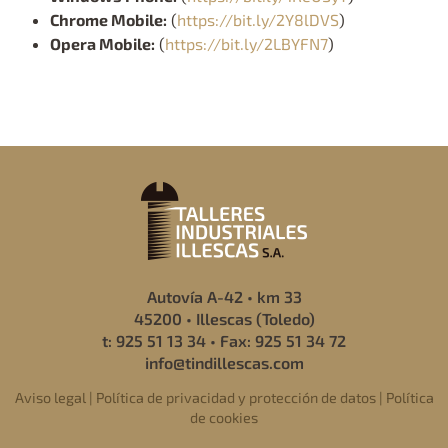
Chrome Mobile:
(
https://bit.ly/2Y8lDVS
)
Opera Mobile:
(
https://bit.ly/2LBYFN7
)
Autovía A-42 • km 33
45200 • Illescas (Toledo)
t: 925 51 13 34 • Fax: 925 51 34 72
info@tindillescas.com
Aviso legal
|
Política de privacidad y protección de datos
|
Política
de cookies