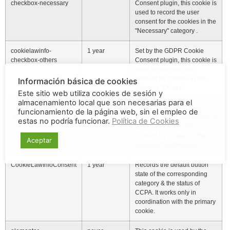
checkbox-necessary
Consent plugin, this cookie is
used to record the user
consent for the cookies in the
"Necessary" category .
cookielawinfo-
1 year
Set by the GDPR Cookie
checkbox-others
Consent plugin, this cookie is
used to store the user
consent for cookies in the
Información básica de cookies
category "Others".
Este sitio web utiliza cookies de sesión y
almacenamiento local que son necesarias para el
cookielawinfo-
1 year
Set by the GDPR Cookie
funcionamiento de la página web, sin el empleo de
checkbox-performance
Consent plugin, this cookie is
estas no podría funcionar.
Política de Cookies
used to store the user
consent for cookies in the
Aceptar
category "Performance".
CookieLawInfoConsent
1 year
Records the default button
state of the corresponding
category & the status of
CCPA. It works only in
coordination with the primary
cookie.